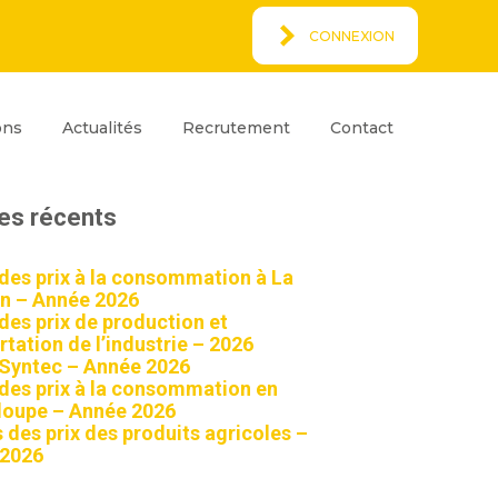
CONNEXION
Espace Client
rcher
ons
Actualités
Recrutement
Contact
ar
Rechercher
les récents
 des prix à la consommation à La
n – Année 2026
 des prix de production et
tation de l’industrie – 2026
 Syntec – Année 2026
 des prix à la consommation en
oupe – Année 2026
 des prix des produits agricoles –
 2026