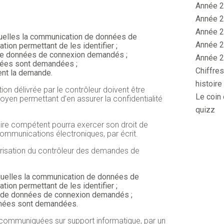
Année 2
Année 2
Année 2
quelles la communication de données de
Année 2
ion permettant de les identifier ;
de données de connexion demandés ;
Année 2
nnées sont demandées ;
Chiffres
ient la demande.
histoire
ion délivrée par le contrôleur doivent être
Le coin 
oyen permettant d’en assurer la confidentialité
quizz
naire compétent pourra exercer son droit de
mmunications électroniques, par écrit.
utorisation du contrôleur des demandes de
quelles la communication de données de
ion permettant de les identifier ;
 de données de connexion demandés ;
onnées sont demandées.
 communiquées sur support informatique, par un