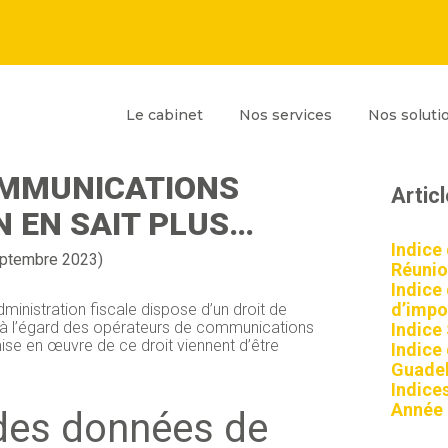
Principal
Blog
Reche
Le cabinet
Nos services
Nos soluti
sideb
ATION À L’ÉGARD DES
OMMUNICATIONS
Artic
N EN SAIT PLUS…
Indice
eptembre 2023)
Réunio
Indice
d’impor
administration fiscale dispose d’un droit de
 l’égard des opérateurs de communications
Indice
ise en œuvre de ce droit viennent d’être
Indice
Guadel
Indices
Année
des données de