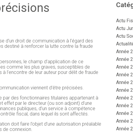
précisions
Catég
Actu Fi
Actu Jur
Actu So
ose d’un droit de communication à l’égard des
Actualit
destiné à renforcer la lutte contre la fraude
Année 2
Année 2
s personnes, le champ d’application de ce
Année 2
érées comme les plus graves, susceptibles de
à l’encontre de leur auteur pour délit de fraude
Année 2
Année 2
communication viennent d’être précisées.
Année 2
Année 2
que par des fonctionnaires titulaires appartenant à
t effet par le directeur (ou son adjoint) d’une
Année 2
finances publiques, d’un service à compétence
Année 2
ntrôle fiscal, dans lequel ils sont affectés.
Année 2
n doit faire l’objet d’une autorisation préalable
Année 2
s de connexion.