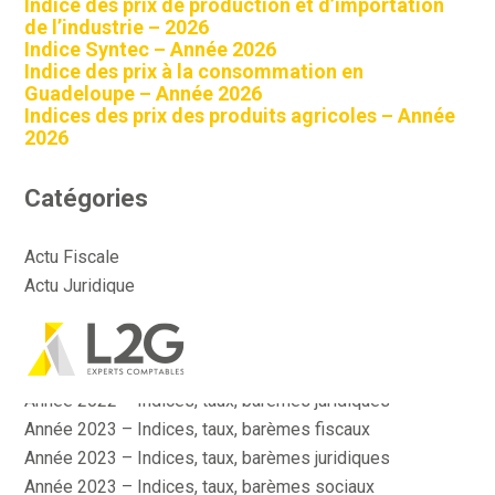
Indice des prix de production et d’importation
de l’industrie – 2026
Indice Syntec – Année 2026
Indice des prix à la consommation en
Guadeloupe – Année 2026
Indices des prix des produits agricoles – Année
2026
Catégories
Actu Fiscale
Actu Juridique
Actu Sociale
Actualité
Aller
Année 2022 – Indices, taux, barèmes fiscaux
au
contenu
Année 2022 – Indices, taux, barèmes juridiques
Année 2023 – Indices, taux, barèmes fiscaux
Année 2023 – Indices, taux, barèmes juridiques
Année 2023 – Indices, taux, barèmes sociaux