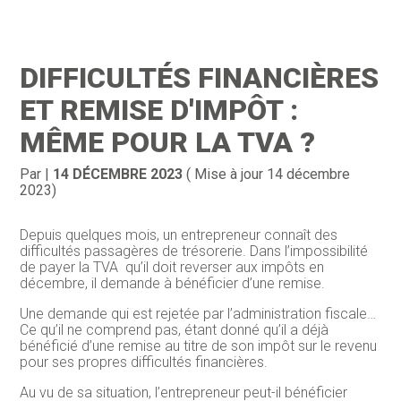
Création d’entreprise
Gestion
DIFFICULTÉS FINANCIÈRES
Gestion au quotidien
Compta
ET REMISE D'IMPÔT :
Financement & trésorerie
Social & RH
MÊME POUR LA TVA ?
Pilotage d’entreprise
Juridique
Par
|
14 DÉCEMBRE 2023
( Mise à jour 14 décembre
2023)
Entreprise en difficultés
Documents
Depuis quelques mois, un entrepreneur connaît des
Dématérialisation / collecte
difficultés passagères de trésorerie. Dans l’impossibilité
de payer la TVA qu’il doit reverser aux impôts en
décembre, il demande à bénéficier d’une remise.
Une demande qui est rejetée par l’administration fiscale…
Ce qu’il ne comprend pas, étant donné qu’il a déjà
bénéficié d’une remise au titre de son impôt sur le revenu
pour ses propres difficultés financières.
Au vu de sa situation, l’entrepreneur peut-il bénéficier