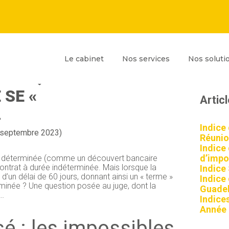
Principal
Blog
Reche
Le cabinet
Nos services
Nos soluti
sideb
SÉ : QUAND UN
SE «
Artic
…
Indice
9 septembre 2023)
Réunio
Indice
d’impor
e déterminée (comme un découvert bancaire
contrat à durée indéterminée. Mais lorsque la
Indice
 d’un délai de 60 jours, donnant ainsi un « terme »
Indice
erminée ? Une question posée au juge, dont la
Guadel
s…
Indices
Année
é : les impossibles