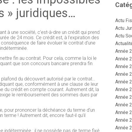
Catég
 » juridiques…
Actu Fi
Actu Jur
t à une société, c’est-à-dire un crédit qui prend
Actu So
rée de 24 mois. Ce crédit est, à l’expiration des
r conséquence de faire évoluer le contrat d’une
Actualit
 indéterminée.
Année 2
ttre fin au contrat. Pour cela, comme la loi le
Année 2
indiquant que son concours bancaire prendra fin
Année 2
Année 2
e plafond du découvert autorisé par le contrat…
Année 2
ndiquant que, conformément à une clause de leur
Année 2
e du crédit en compte courant. Autrement dit, la
t exige le remboursement des sommes dues par
Année 2
Année 2
re, pour prononcer la déchéance du terme d’un
Année 2
un terme ! Autrement dit, encore faut-il qu’il
Année 2
Année 2
rée indéterminée : il ne possède pas de terme fixé