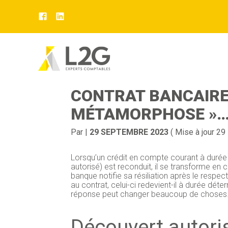
Aller
au
DÉCOUVERT AUTORI
contenu
CONTRAT BANCAIRE 
MÉTAMORPHOSE »
Par
|
29 SEPTEMBRE 2023
( Mise à jour 2
Lorsqu’un crédit en compte courant à duré
autorisé) est reconduit, il se transforme en 
banque notifie sa résiliation après le respect
au contrat, celui-ci redevient-il à durée dét
réponse peut changer beaucoup de chose
Découvert autoris