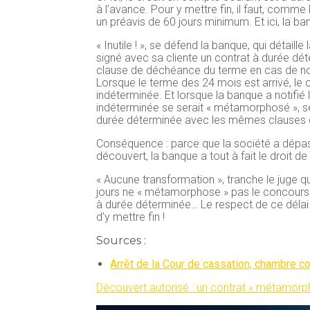
à l’avance. Pour y mettre fin, il faut, comm
un préavis de 60 jours minimum. Et ici, la b
« Inutile ! », se défend la banque, qui détaille
signé avec sa cliente un contrat à durée dé
clause de déchéance du terme en cas de non
Lorsque le terme des 24 mois est arrivé, le 
indéterminée. Et lorsque la banque a notifié 
indéterminée se serait « métamorphosé », se
durée déterminée avec les mêmes clauses que
Conséquence : parce que la société a dépass
découvert, la banque a tout à fait le droit
« Aucune transformation », tranche le juge q
jours ne « métamorphose » pas le concours
à durée déterminée… Le respect de ce délai p
d’y mettre fin !
Sources :
Arrêt de la Cour de cassation, chambre 
Découvert autorisé : un contrat « métamorp