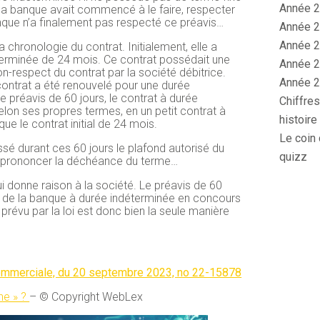
Année 2
e la banque avait commencé à le faire, respecter
anque n’a finalement pas respecté ce préavis…
Année 2
Année 2
 la chronologie du contrat. Initialement, elle a
terminée de 24 mois. Ce contrat possédait une
Année 2
-respect du contrat par la société débitrice.
Année 2
contrat a été renouvelé pour une durée
le préavis de 60 jours, le contrat à durée
Chiffres
lon ses propres termes, en un petit contrat à
histoire
 le contrat initial de 24 mois.
Le coin 
é durant ces 60 jours le plafond autorisé du
quizz
 de prononcer la déchéance du terme…
ui donne raison à la société. Le préavis de 60
 de la banque à durée indéterminée en concours
révu par la loi est donc bien la seule manière
commerciale, du 20 septembre 2023, no 22-15878
he » ?
– © Copyright WebLex