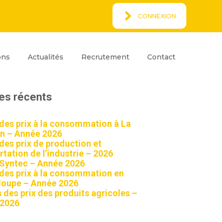
CONNEXION
Espace Client
rcher
ons
Actualités
Recrutement
Contact
ar
Rechercher
les récents
 des prix à la consommation à La
n – Année 2026
 des prix de production et
tation de l’industrie – 2026
 Syntec – Année 2026
 des prix à la consommation en
oupe – Année 2026
 des prix des produits agricoles –
 2026