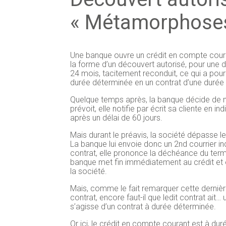
« Métamorphoses
Une banque ouvre un crédit en compte couran
la forme d’un découvert autorisé, pour une du
24 mois, tacitement reconduit, ce qui a pou
durée déterminée en un contrat d’une durée
Quelque temps après, la banque décide de me
prévoit, elle notifie par écrit sa cliente en 
après un délai de 60 jours.
Mais durant le préavis, la société dépasse l
La banque lui envoie donc un 2nd courrier i
contrat, elle prononce la déchéance du term
banque met fin immédiatement au crédit e
la société.
Mais, comme le fait remarquer cette derniè
contrat, encore faut-il que ledit contrat ait… 
s’agisse d’un contrat à durée déterminée.
Or ici, le crédit en compte courant est à du