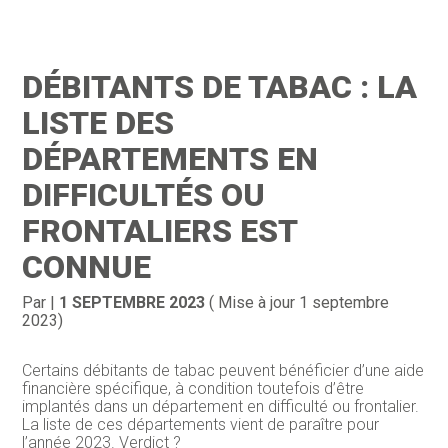
Création d’entreprise
Gestion
DÉBITANTS DE TABAC : LA
Gestion au quotidien
Compta
LISTE DES
Financement & trésorerie
Social & RH
DÉPARTEMENTS EN
DIFFICULTÉS OU
Pilotage d’entreprise
Juridique
FRONTALIERS EST
Entreprise en difficultés
Documents
CONNUE
Dématérialisation / collecte
Par
|
1 SEPTEMBRE 2023
( Mise à jour 1 septembre
2023)
Certains débitants de tabac peuvent bénéficier d’une aide
financière spécifique, à condition toutefois d’être
implantés dans un département en difficulté ou frontalier.
La liste de ces départements vient de paraître pour
l’année 2023. Verdict ?