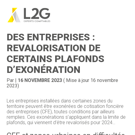
Création d’entreprise
Gestion
Aller
au
COTISATION FONCIÈRE
contenu
Gestion au quotidien
Compta
DES ENTREPRISES :
Financement & trésorerie
Social & RH
REVALORISATION DE
CERTAINS PLAFONDS
Pilotage d’entreprise
Juridique
D’EXONÉRATION
Entreprise en difficultés
Documents
Par
|
16 NOVEMBRE 2023
( Mise à jour 16 novembre
Dématérialisation / collecte
2023)
Les entreprises installées dans certaines zones du
territoire peuvent être exonérées de cotisation foncière
des entreprises (CFE), toutes conditions par ailleurs
remplies. Ces exonérations s’appliquent dans la limite de
plafonds, qui viennent d’être revalorisés pour 2024…