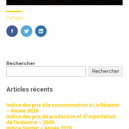
Partager :
FaceBook
Twitter
LinkedIn
Blog
Rechercher
sidebar
Rechercher
Articles récents
Indice des prix à la consommation à La Réunion
– Année 2026
Indice des prix de production et d’importation
de l’industrie – 2026
Indice Syntec – Année 2026