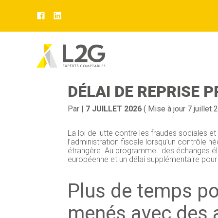
Aller
au
CONTRÔLE FISCAL I
contenu
DÉLAI DE REPRISE 
Par
|
7 JUILLET 2026
( Mise à jour 7 juillet 
La loi de lutte contre les fraudes sociales e
l’administration fiscale lorsqu’un contrôle n
étrangère. Au programme : des échanges élar
européenne et un délai supplémentaire pour
Plus de temps po
menés avec des 