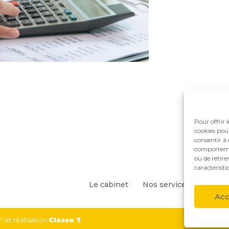
Pour offrir 
cookies pour
consentir à 
comportement
ou de retire
caractéristi
Footer
Le cabinet
Nos services
Nos so
Principale
Acc
 et réalisation
Classe 7