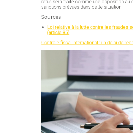
refus sera traité comme une opposition au co
sanctions prévues dans cette situation.
Sources :
Loi relative à la lutte contre les fraudes
(article 85)
Contrôle fiscal international : un délai de re