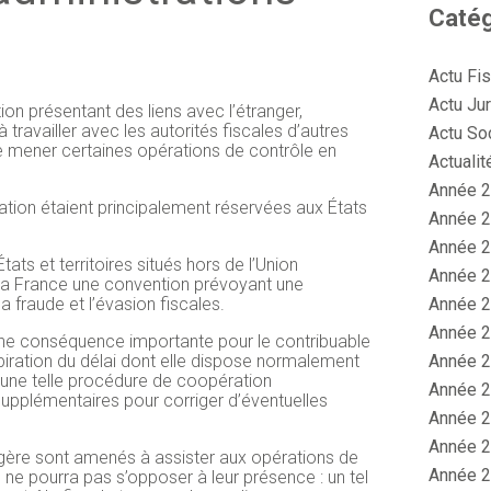
Catég
Actu Fi
Actu Jur
tion présentant des liens avec l’étranger,
 travailler avec les autorités fiscales d’autres
Actu So
e mener certaines opérations de contrôle en
Actualit
Année 2
tion étaient principalement réservées aux États
Année 2
Année 2
ats et territoires situés hors de l’Union
Année 2
 la France une convention prévoyant une
Année 2
a fraude et l’évasion fiscales.
Année 2
ne conséquence importante pour le contribuable
Année 2
expiration du délai dont elle dispose normalement
e une telle procédure de coopération
Année 2
 supplémentaires pour corriger d’éventuelles
Année 2
Année 2
angère sont amenés à assister aux opérations de
Année 2
 ne pourra pas s’opposer à leur présence : un tel