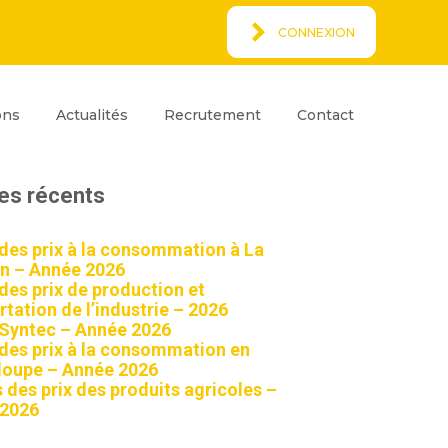
CONNEXION
Espace Client
rcher
ons
Actualités
Recrutement
Contact
ar
Rechercher
les récents
 des prix à la consommation à La
n – Année 2026
 des prix de production et
tation de l’industrie – 2026
 Syntec – Année 2026
 des prix à la consommation en
oupe – Année 2026
 des prix des produits agricoles –
 2026