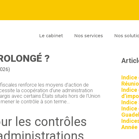
Principal
Blog
Reche
Le cabinet
Nos services
Nos soluti
sideb
NTERNATIONAL : UN
PROLONGÉ ?
Artic
2026)
Indice
Réunio
t fiscales renforce les moyens d’action de
Indice
écessite la coopération d’une administration
d’impor
gis avec certains États situés hors de l’Union
 mener le contrôle à son terme…
Indice
Indice
Guadel
ur les contrôles
Indices
Année
administrations