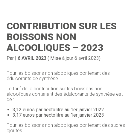
Création d’entreprise
Gestion
CONTRIBUTION SUR LES
Gestion au quotidien
Compta
BOISSONS NON
Financement & trésorerie
Social & RH
ALCOOLIQUES – 2023
Pilotage d’entreprise
Juridique
Par
|
6 AVRIL 2023
( Mise à jour 6 avril 2023)
Entreprise en difficultés
Documents
Pour les boissons non alcooliques contenant des
édulcorants de synthèse
Dématérialisation / collecte
Le tarif de la contribution sur les boissons non
alcooliques contenant des édulcorants de synthèse est
de :
3,12 euros par hectolitre au 1er janvier 2022
3,17 euros par hectolitre au 1er janvier 2023
Pour les boissons non alcooliques contenant des sucres
ajoutés