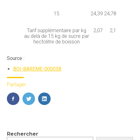
15
24,39
24,78
Tarif supplémentaire par kg
2,07
2,1
au delà de 15 kg de sucre par
hectolitre de boisson
Source :
BOI-BAREME-000038
Partager :
FaceBook
Twitter
LinkedIn
Blog
Rechercher