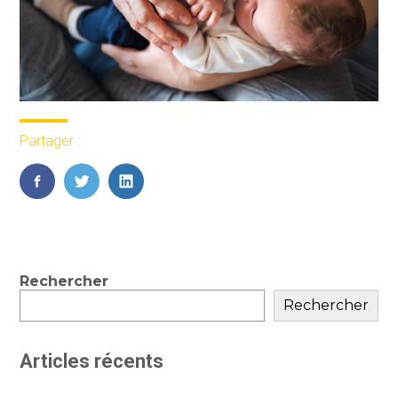
Partager :
FaceBook
Twitter
LinkedIn
Blog
Rechercher
sidebar
Rechercher
Articles récents