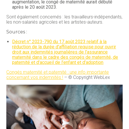
augmentation, le congé de maternité aurait débuté
après le 20 août 2023.
Sont également concernés : les travailleurs-indépendants,
les non-salariés agricoles et les artistes-auteurs.
Sources :
Décret n° 2023-790 du 17 août 2023 relatif à la
réduction de la durée d’affiliation requise pour ouvrir
droit aux indemnités journalières de l’assurance
maternité dans le cadre des congés de maternité, de
paternité et d’accueil de l’enfant et d’adoption
Congés maternité et paternité : une info importante
concernant vos indemnités !
– © Copyright WebLex