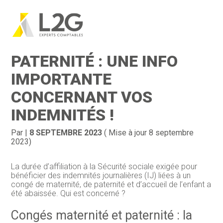
Création d’entreprise
Gestion
Aller
au
CONGÉS MATERNITÉ ET
contenu
Gestion au quotidien
Compta
PATERNITÉ : UNE INFO
Financement & trésorerie
Social & RH
IMPORTANTE
CONCERNANT VOS
Pilotage d’entreprise
Juridique
INDEMNITÉS !
Entreprise en difficultés
Documents
Par
|
8 SEPTEMBRE 2023
( Mise à jour 8 septembre
Dématérialisation / collecte
2023)
La durée d’affiliation à la Sécurité sociale exigée pour
bénéficier des indemnités journalières (IJ) liées à un
congé de maternité, de paternité et d’accueil de l’enfant a
été abaissée. Qui est concerné ?
Congés maternité et paternité : la