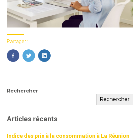
Partager :
FaceBook
Twitter
LinkedIn
Blog
Rechercher
sidebar
Rechercher
Articles récents
Indice des prix à la consommation à La Réunion