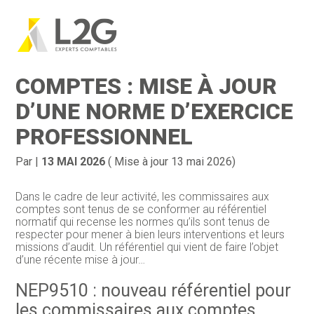
Création d’entreprise
Gestion
Aller
au
COMMISSAIRES AUX
contenu
Gestion au quotidien
Compta
COMPTES : MISE À JOUR
Financement & trésorerie
Social & RH
D’UNE NORME D’EXERCICE
PROFESSIONNEL
Pilotage d’entreprise
Juridique
Entreprise en difficultés
Documents
Par
|
13 MAI 2026
( Mise à jour 13 mai 2026)
Dématérialisation / collecte
Dans le cadre de leur activité, les commissaires aux
comptes sont tenus de se conformer au référentiel
normatif qui recense les normes qu’ils sont tenus de
respecter pour mener à bien leurs interventions et leurs
missions d’audit. Un référentiel qui vient de faire l’objet
d’une récente mise à jour…
NEP9510 : nouveau référentiel pour
les commissaires aux comptes.