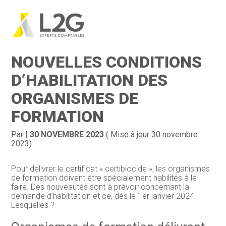
Création d’entreprise
Gestion
Aller
au
CERTIBIOCIDE : DE
contenu
Gestion au quotidien
Compta
NOUVELLES CONDITIONS
Financement & trésorerie
Social & RH
D’HABILITATION DES
ORGANISMES DE
Pilotage d’entreprise
Juridique
FORMATION
Entreprise en difficultés
Documents
Par
|
30 NOVEMBRE 2023
( Mise à jour 30 novembre
Dématérialisation / collecte
2023)
Pour délivrer le certificat « certibiocide », les organismes
de formation doivent être spécialement habilités à le
faire. Des nouveautés sont à prévoir concernant la
demande d’habilitation et ce, dès le 1er janvier 2024.
Lesquelles ?