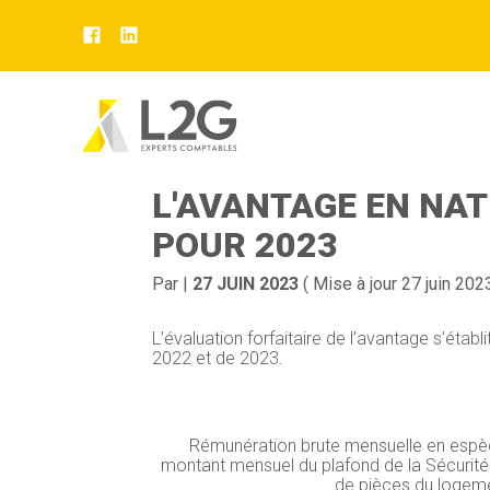
Aller
au
BARÈME D'ÉVALUATI
contenu
L'AVANTAGE EN NAT
POUR 2023
Par
|
27 JUIN 2023
( Mise à jour 27 juin 202
L’évaluation forfaitaire de l’avantage s’étab
2022 et de 2023.
Rémunération brute mensuelle en espèc
montant mensuel du plafond de la Sécurité
de pièces du logem