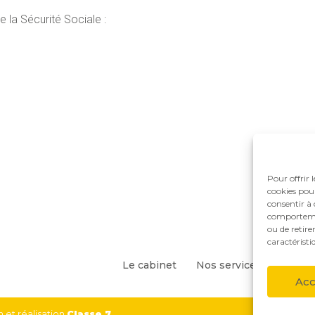
 la Sécurité Sociale :
Pour offrir 
cookies pour
consentir à 
comportement
ou de retire
caractéristi
Footer
Le cabinet
Nos services
Nos so
Principale
Acc
 et réalisation
Classe 7