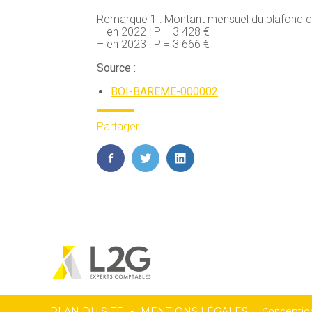
Remarque 1 : Montant mensuel du plafond de
– en 2022 : P = 3 428 €
– en 2023 : P = 3 666 €
Source :
BOI-BAREME-000002
Partager :
FaceBook
Twitter
LinkedIn
PLAN DU SITE
MENTIONS LÉGALES
Conception