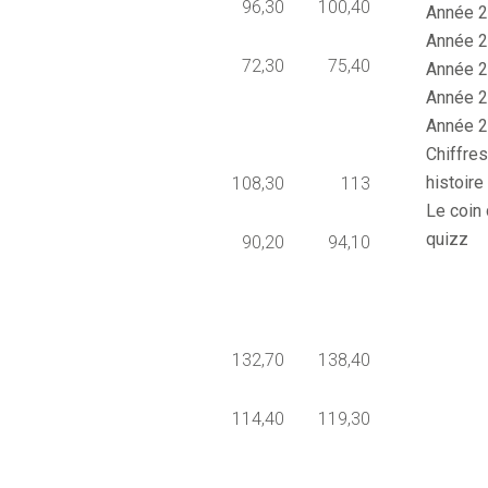
96,30
100,40
Année 2
Année 2
72,30
75,40
Année 2
Année 2
Année 2
Chiffres
histoire
108,30
113
Le coin 
quizz
90,20
94,10
132,70
138,40
114,40
119,30