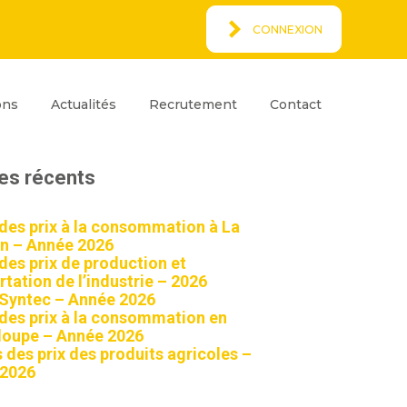
CONNEXION
Espace Client
rcher
ons
Actualités
Recrutement
Contact
ar
Rechercher
les récents
 des prix à la consommation à La
n – Année 2026
 des prix de production et
tation de l’industrie – 2026
 Syntec – Année 2026
 des prix à la consommation en
oupe – Année 2026
 des prix des produits agricoles –
 2026