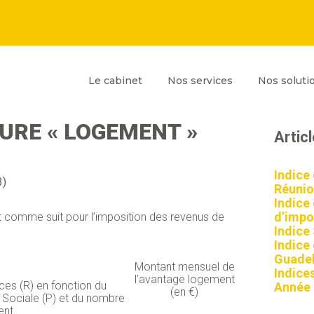
Principal
Blog
Reche
Le cabinet
Nos services
Nos soluti
sideb
ON FORFAITAIRE DE
URE « LOGEMENT »
Artic
Indice
3)
Réunio
Indice
d’impor
lit comme suit pour l’imposition des revenus de
Indice
Indice
Guadel
Montant mensuel de
Indices
l’avantage logement
es (R) en fonction du
Année
(en €)
 Sociale (P) et du nombre
ent