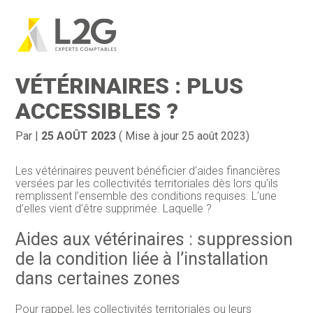
Création d’entreprise
Gestion
Aller
au
AIDES « LOCALES » AUX
contenu
Gestion au quotidien
Compta
VÉTÉRINAIRES : PLUS
Financement & trésorerie
Social & RH
ACCESSIBLES ?
Pilotage d’entreprise
Juridique
Par
|
25 AOÛT 2023
( Mise à jour 25 août 2023)
Entreprise en difficultés
Documents
Les vétérinaires peuvent bénéficier d’aides financières
versées par les collectivités territoriales dès lors qu’ils
Dématérialisation / collecte
remplissent l’ensemble des conditions requises. L’une
d’elles vient d’être supprimée. Laquelle ?
Aides aux vétérinaires : suppression
de la condition liée à l’installation
dans certaines zones
Pour rappel, les collectivités territoriales ou leurs