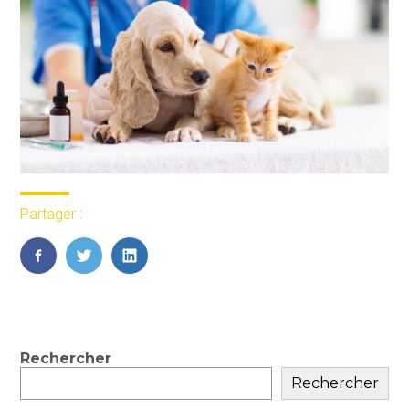
Partager :
FaceBook
Twitter
LinkedIn
Blog
Rechercher
sidebar
Rechercher