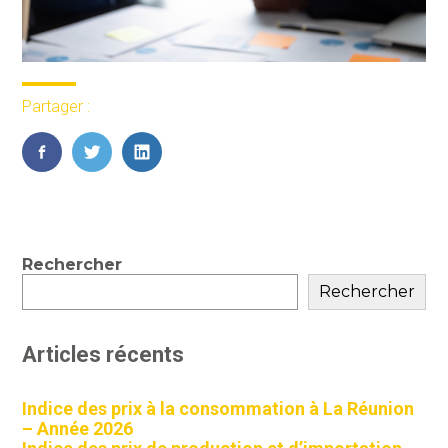
Partager :
FaceBook
Twitter
LinkedIn
Blog
Rechercher
sidebar
Rechercher
Articles récents
Indice des prix à la consommation à La Réunion
– Année 2026