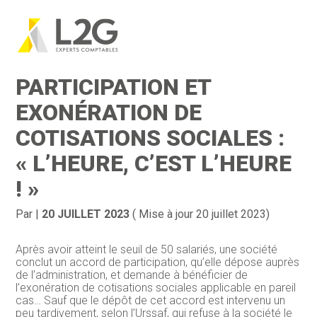
Création d’entreprise
Gestion
Aller
au
ACCORD DE
contenu
Gestion au quotidien
Compta
PARTICIPATION ET
Financement & trésorerie
Social & RH
EXONÉRATION DE
COTISATIONS SOCIALES :
Pilotage d’entreprise
Juridique
« L’HEURE, C’EST L’HEURE
Entreprise en difficultés
Documents
! »
Dématérialisation / collecte
Par
|
20 JUILLET 2023
( Mise à jour 20 juillet 2023)
Après avoir atteint le seuil de 50 salariés, une société
conclut un accord de participation, qu’elle dépose auprès
de l’administration, et demande à bénéficier de
l’exonération de cotisations sociales applicable en pareil
cas… Sauf que le dépôt de cet accord est intervenu un
peu tardivement, selon l’Urssaf, qui refuse à la société le