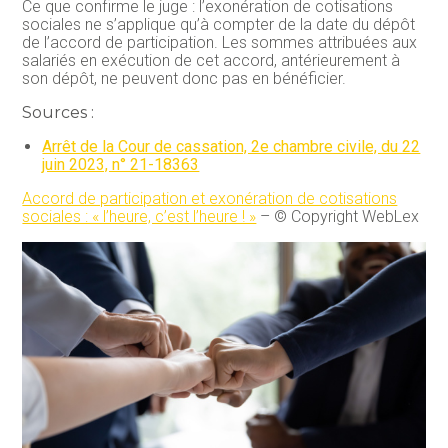
Ce que confirme le juge : l’exonération de cotisations
sociales ne s’applique qu’à compter de la date du dépôt
de l’accord de participation. Les sommes attribuées aux
salariés en exécution de cet accord, antérieurement à
son dépôt, ne peuvent donc pas en bénéficier.
Sources :
Arrêt de la Cour de cassation, 2e chambre civile, du 22
juin 2023, n° 21-18363
Accord de participation et exonération de cotisations
sociales : « l’heure, c’est l’heure ! »
– © Copyright WebLex